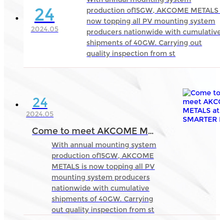
24
production of15GW, AKCOME METALS 
now topping all PV mounting system
2024.05
producers nationwide with cumulativ
shipments of 40GW. Carrying out
quality inspection from st
24
2024.05
Come to meet AKCOME METALS at SMARTER E Europe 2024 from June 19th to 21st!
With annual mounting system
production of15GW, AKCOME
METALS is now topping all PV
mounting system producers
nationwide with cumulative
shipments of 40GW. Carrying
out quality inspection from st