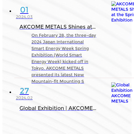
01
2024.03
AKCOME METALS Shines at the Spring Exhibition of Japan International Smart Energy Week in Tokyo!
On February 28, the three-day
2024 Japan International
Smart Energy Week Spring
Exhibition (World Smart
Energy Week) kicked off in
Tokyo. AKCOME METALS
presented its latest New
Mountain-fit Mounting S
27
2024.02
Global Exhibition | AKCOME METALS Sincerely Invites You to the World Smart Energy Week in Japan 2024！