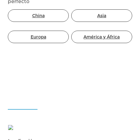
perfecto
China
Asia
Europa
América y África
ATENDER
Pensamiento comprensivo
El servicio personalizado del proceso completo
hace la operación más eficiente
Ver Más
Localización
80 países y regiones cubiertos por la red de
servicio localizado